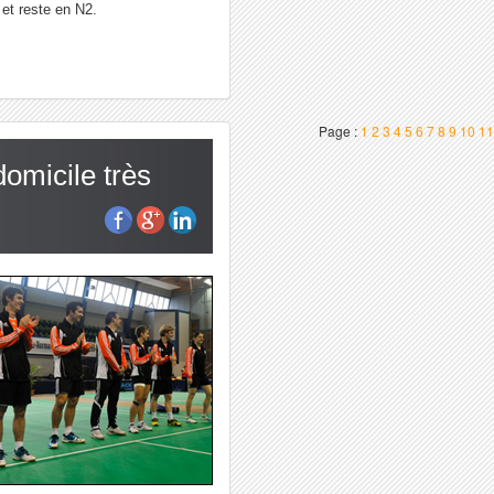
 et reste en N2.
Page :
1
2
3
4
5
6
7
8
9
10
11
domicile très