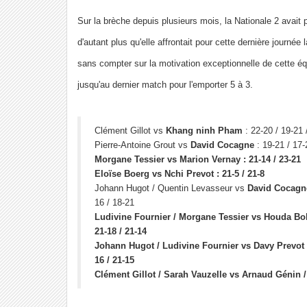
Sur la brèche depuis plusieurs mois, la Nationale 2 avait 
d'autant plus qu'elle affrontait pour cette dernière journée 
sans compter sur la motivation exceptionnelle de cette é
jusqu'au dernier match pour l'emporter 5 à 3.
Clément Gillot vs
Khang ninh Pham
: 22-20 / 19-21 
Pierre-Antoine Grout vs
David Cocagne
: 19-21 / 17-
Morgane Tessier
vs Marion Vernay : 21-14 / 23-21
Eloïse Boerg
vs Nchi Prevot : 21-5 / 21-8
Johann Hugot / Quentin Levasseur vs
David Cocagne
16 / 18-21
Ludivine Fournier / Morgane Tessier
vs Houda Bobo
21-18 / 21-14
Johann Hugot / Ludivine Fournier
vs Davy Prevot 
16 / 21-15
Clément Gillot / Sarah Vauzelle
vs Arnaud Génin / 