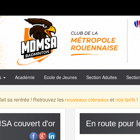
es
Académie
Ecole de Jeunes
Section Adultes
Sectio
it sa rentrée ! Retrouvez les
nouveaux créneaux
et
nos tarifs
!
SA couvert d'or
En route pour 