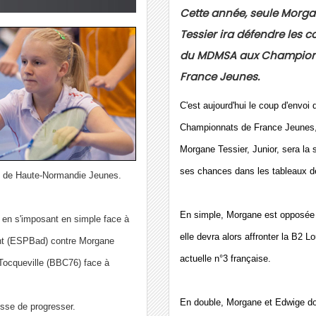
Cette année, seule Morg
Tessier ira défendre les c
du MDMSA aux Champion
France Jeunes.
C'est aujourd'hui le coup d'envoi 
Championnats de France Jeunes
Morgane Tessier, Junior, sera l
ses chances dans les tableaux 
ts de Haute-Normandie Jeunes.
En simple, Morgane est opposée à
é en s'imposant en simple face à
elle devra alors affronter la B2 
nt (ESPBad) contre Morgane
actuelle n°3 française.
Tocqueville (BBC76) face à
En double, Morgane et Edwige doi
esse de progresser.