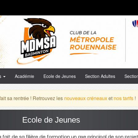
es
Académie
Ecole de Jeunes
Section Adultes
Sectio
it sa rentrée ! Retrouvez les
nouveaux créneaux
et
nos tarifs
!
Ecole de Jeunes
ait de sa filière de formation un axe principal de son projet 