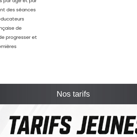
s par âge et par
ent des séances
éducateurs
ançaise de
e progresser et
remières
Nos tarifs