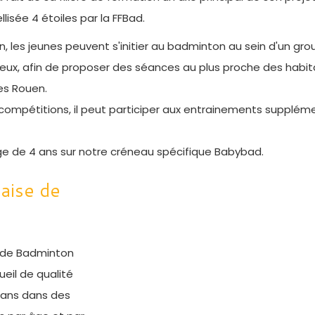
isée 4 étoiles par la FFBad.
on, les jeunes peuvent s'initier au badminton au sein d'un gro
reux, afin de proposer des séances au plus proche des hab
es Rouen.
x compétitions, il peut participer aux entrainements supplé
âge de 4 ans sur notre créneau spécifique Babybad.
aise de
e de Badminton
ueil de qualité
7 ans dans des