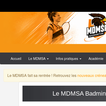
Accueil
Le MDMSA
Infos pratiques
Académie
Le MDMSA fait sa rentrée ! Retrouvez les
nouveaux créne
Le MDMSA Badminto