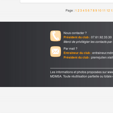
Page :
1
2
3
4
5
6
7
8
9
10
11
12
1
Nous contacter ?
Président du club :
07.61.92.33.30
Merci de privilégier les contacts par
Par mail ?
Entraineur du club :
entraineur.md
Président du club :
pierrejulien.via
Les informations et photos proposées sur 
MDMSA. Toute réutilisation partielle ou totale e