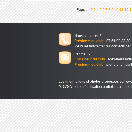
Page :
1
2
3
4
5
6
7
8
9
10
11
12
1
Nous contacter ?
Président du club :
07.61.92.33.30
Merci de privilégier les contacts par
Par mail ?
Entraineur du club :
entraineur.md
Président du club :
pierrejulien.via
Les informations et photos proposées sur 
MDMSA. Toute réutilisation partielle ou totale e