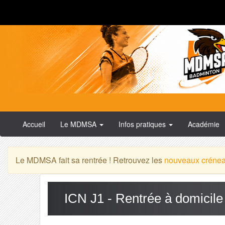
Accueil
Le MDMSA
Infos pratiques
Académie
Le MDMSA fait sa rentrée ! Retrouvez les
nouveaux créne
ICN J1 - Rentrée à domicil