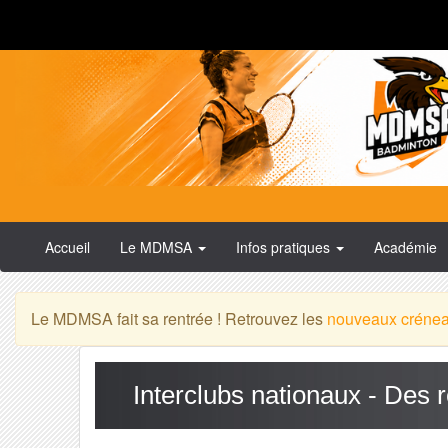
Accueil
Le MDMSA
Infos pratiques
Académie
Le MDMSA fait sa rentrée ! Retrouvez les
nouveaux créne
Interclubs nationaux - Des