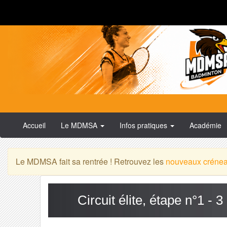
Accueil
Le MDMSA
Infos pratiques
Académie
Le MDMSA fait sa rentrée ! Retrouvez les
nouveaux créne
Circuit élite, étape n°1 