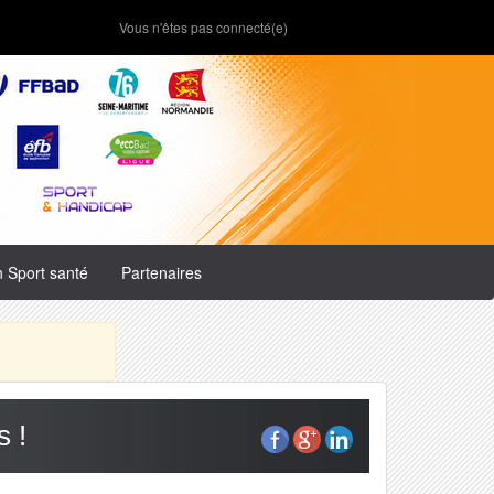
Vous n'êtes pas connecté(e)
n Sport santé
Partenaires
s !