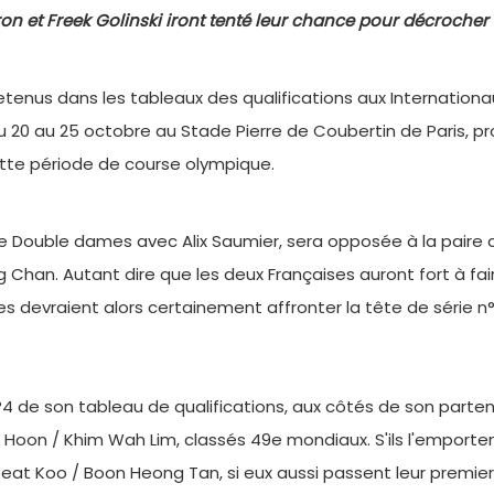
ron et Freek Golinski iront tenté leur chance pour décrocher 
enus dans les tableaux des qualifications aux Internationa
du 20 au 25 octobre au Stade Pierre de Coubertin de Paris, 
ette période de course olympique.
 de Double dames avec Alix Saumier, sera opposée à la paire
 Chan. Autant dire que les deux Françaises auront fort à fai
les devraient alors certainement affronter la tête de série n
 n°4 de son tableau de qualifications, aux côtés de son partena
Hoon / Khim Wah Lim, classés 49e mondiaux. S'ils l'emportent,
Keat Koo / Boon Heong Tan, si eux aussi passent leur premier