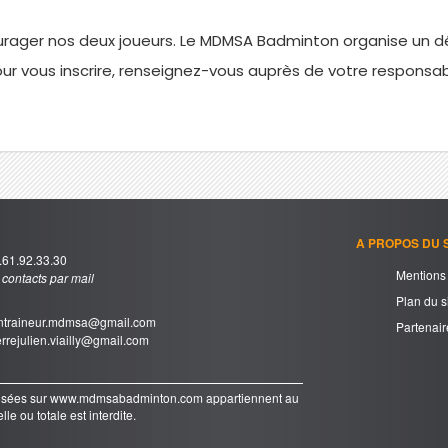
rager nos deux joueurs. Le MDMSA Badminton organise un dé
 Pour vous inscrire, renseignez-vous auprès de votre responsa
A PROPOS DU S
61.92.33.30
Mentions 
s contacts par mail
Plan du s
traineur.mdmsa@gmail.com
Partenair
rrejulien.viailly@gmail.com
oposées sur www.mdmsabadminton.com appartiennent au
le ou totale est interdite.