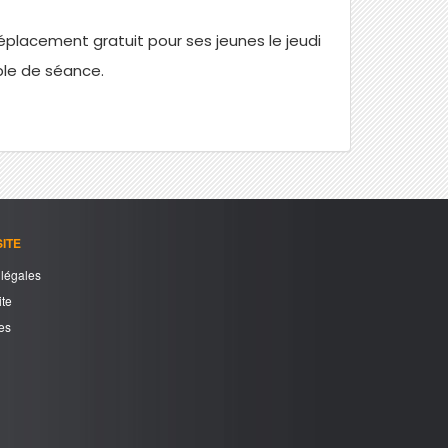
placement gratuit pour ses jeunes le jeudi
ble de séance.
ITE
légales
ite
es