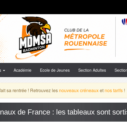
es
Académie
Ecole de Jeunes
Section Adultes
Sectio
it sa rentrée ! Retrouvez les
nouveaux créneaux
et
nos tarifs
!
onaux de France : les tableaux sont sorti