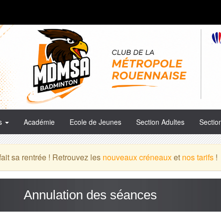
es
Académie
Ecole de Jeunes
Section Adultes
Sectio
it sa rentrée ! Retrouvez les
nouveaux créneaux
et
nos tarifs
!
Annulation des séances