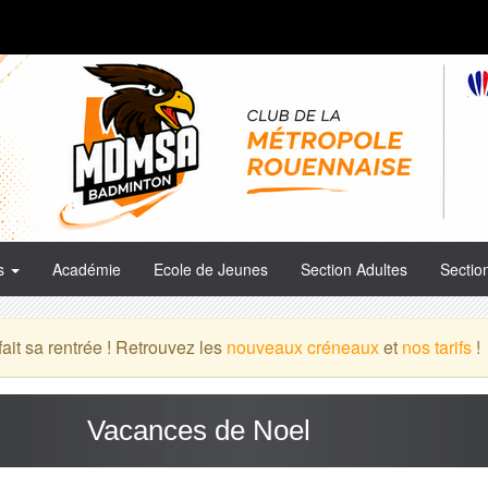
es
Académie
Ecole de Jeunes
Section Adultes
Sectio
it sa rentrée ! Retrouvez les
nouveaux créneaux
et
nos tarifs
!
Vacances de Noel