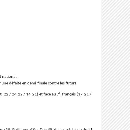
t national.
une défaite en demi-finale contre les futurs
e
20-22 / 24-22 / 14-21) et face au 7
français (17-21 /
e
e
e
ace 5
, Guillaume 6
et Dov 8
, dans un tableau de 11