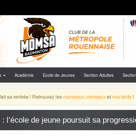
es
Académie
Ecole de Jeunes
Section Adultes
Sectio
it sa rentrée ! Retrouvez les
nouveaux créneaux
et
nos tarifs
!
 : l’école de jeune poursuit sa progress