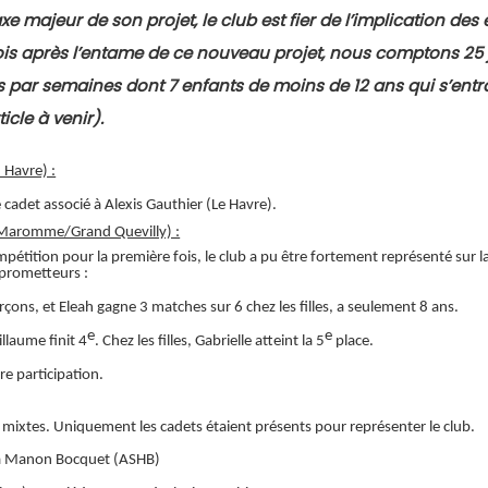
majeur de son projet, le club est fier de l’implication des 
ois après l’entame de ce nouveau projet, nous comptons 25
 par semaines dont 7 enfants de moins de 12 ans qui s’entra
icle à venir).
Havre) :
adet associé à Alexis Gauthier (Le Havre).
 Maromme/Grand Quevilly) :
mpétition pour la première fois, le club a pu être fortement représenté su
 prometteurs :
arçons, et Eleah gagne 3 matches sur 6 chez les filles, a seulement 8 ans.
e
e
llaume finit 4
. Chez les filles, Gabrielle atteint la 5
place.
e participation.
mixtes. Uniquement les cadets étaient présents pour représenter le club.
 à Manon Bocquet (ASHB)