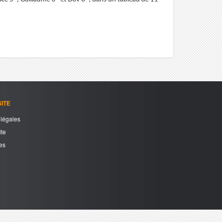
ITE
légales
ite
es