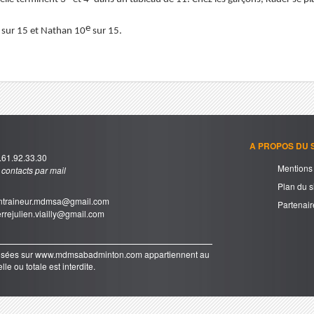
e
sur 15 et Nathan 10
sur 15.
A PROPOS DU S
61.92.33.30
Mentions 
s contacts par mail
Plan du s
traineur.mdmsa@gmail.com
Partenair
rrejulien.viailly@gmail.com
oposées sur www.mdmsabadminton.com appartiennent au
le ou totale est interdite.