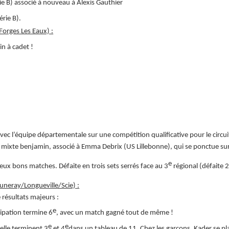
e B) associé à nouveau à Alexis Gauthier
rie B).
orges Les Eaux) :
in à cadet !
ec l’équipe départementale sur une compétition qualificative pour le circui
 mixte benjamin, associé à Emma Debrix (US Lillebonne), qui se ponctue sur 
e
deux bons matches. Défaite en trois sets serrés face au 3
régional (défaite 
neray/Longueville/Scie) :
 résultats majeurs :
e
cipation termine 6
, avec un match gagné tout de même !
e
e
ielle terminent 3
et 4
dans un tableau de 11. Chez les garçons, Kader se pl