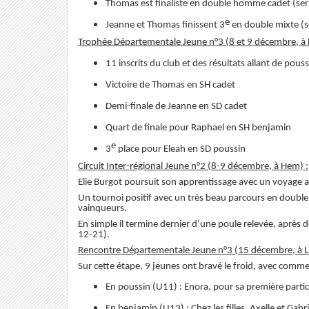
Thomas est finaliste en double homme cadet (seri
e
Jeanne et Thomas finissent 3
en double mixte (sé
Trophée Départementale Jeune n°3 (8 et 9 décembre, à F
11 inscrits du club et des résultats allant de pouss
Victoire de Thomas en SH cadet
Demi-finale de Jeanne en SD cadet
Quart de finale pour Raphael en SH benjamin
e
3
place pour Eleah en SD poussin
Circuit Inter-régional Jeune n°2 (8-9 décembre, à Hem) :
Elie Burgot poursuit son apprentissage avec un voyage av
Un tournoi positif avec un très beau parcours en double
vainqueurs.
En simple il termine dernier d’une poule relevée, après 
12-21).
Rencontre Départementale Jeune n°3 (15 décembre, à Lu
Sur cette étape, 9 jeunes ont bravé le froid, avec comme
En poussin (U11) : Enora, pour sa première parti
En benjamin (U13) : Chez les filles, Axelle et Gabr