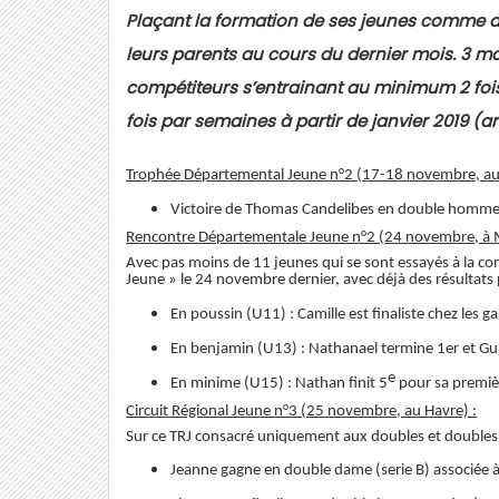
Plaçant la formation de ses jeunes comme axe 
leurs parents au cours du dernier mois. 3 m
compétiteurs s’entrainant au minimum 2 fois
fois par semaines à partir de janvier 2019 (art
Trophée Départemental Jeune n°2 (17-18 novembre, au 
Victoire de Thomas Candelibes en double homme c
Rencontre Départementale Jeune n°2 (24 novembre, à
Avec pas moins de 11 jeunes qui se sont essayés à la co
Jeune » le 24 novembre dernier, avec déjà des résultats
En poussin (U11) : Camille est finaliste chez les g
En benjamin (U13) : Nathanael termine 1er et Gui
e
En minime (U15) : Nathan finit 5
pour sa premièr
Circuit Régional Jeune n°3 (25 novembre, au Havre) :
Sur ce TRJ consacré uniquement aux doubles et doubles 
Jeanne gagne en double dame (serie B) associée