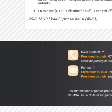
enfants.
e
e
En minime (U15) : Célestine finit 3
, Evan fait 7
2018-12-19 13:44:21 par MDMSA (#180)
Nous contacter ?
Président du club :
07.
Merci de privilégier le
Par mail ?
Entraineur du club :
en
Président du club :
pie
Les informations et photos pr
MDMSA. Toute réutilisation partiel