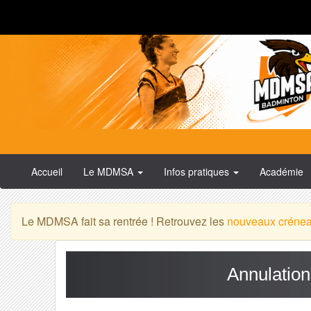
Accueil
Le MDMSA
Infos pratiques
Académie
Le MDMSA fait sa rentrée ! Retrouvez les
nouveaux créne
Annulatio