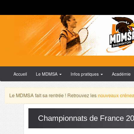
Accueil
Le MDMSA
Infos pratiques
Académie
Le MDMSA fait sa rentrée ! Retrouvez les
nouveaux créne
Championnats de France 201