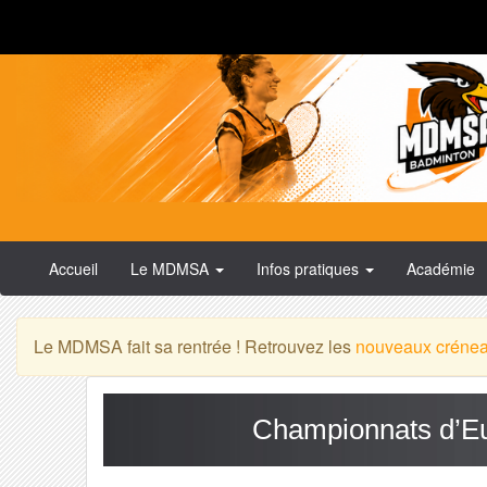
Accueil
Le MDMSA
Infos pratiques
Académie
Le MDMSA fait sa rentrée ! Retrouvez les
nouveaux créne
Championnats d’Eu